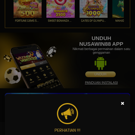
FORTUNE GEMS 500
SWEET BONANZA 2500
GATES OF OLYMPUS 1000
MAHJONG WAYS
UNDUH
NUSAWIN88 APP
Nikmati berbagai permainan dalam satu
genggaman
UNDUH
PANDUAN INSTALASI
×
PERHATIAN !!!
NUSAWIN88 # Platform Slot Online Gacor No.1 Indonesia