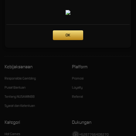
2026.
Nusawin88 adalah situs
slot gacor
hari ini terpercaya provider slot88 resmi online
Indonesia. Daftar akun gacor anda dan dapatkan hadiah jackpot slot terbesar Indonesia.
Ribuan member slot online telah login akun slot ke dalam link nusawin88. Sekarang giliran
anda untuk nikmati beragam permainan judi slot online terpercaya dan link slot gacor
OK
nusawin88 Indonesia
Kebijaksanaan
Platform
Responsible Gambling
Promosi
Pusat Bantuan
Loyalty
Tentang NUSAWIN88
Referral
Syarat dan Ketentuan
Kategori
Dukungan
Hot Games
+6287766408270