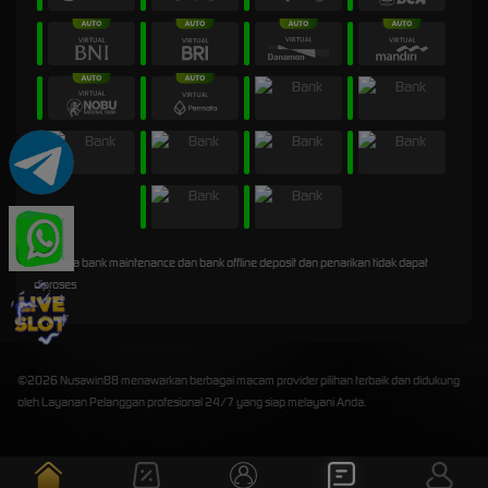
* Selama bank maintenance dan bank offline deposit dan penarikan tidak dapat
diproses
©2026 Nusawin88 menawarkan berbagai macam provider pilihan terbaik dan didukung
oleh Layanan Pelanggan profesional 24/7 yang siap melayani Anda.