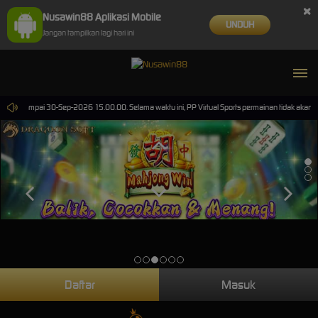
×
Nusawin88 Aplikasi Mobile
UNDUH
Jangan tampilkan lagi hari ini
00.00 sampai 30-Sep-2026 15.00.00. Selama waktu ini, PP Virtual Sports permainan tidak akan 
Daftar
Masuk