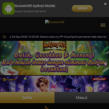
×
Nusawin88 Aplikasi Mobile
UNDUH
Jangan tampilkan lagi hari ini
0 sampai 30-Sep-2026 15.00.00. Selama waktu ini, PP Virtual Sports permainan tidak akan ters
Daftar
Masuk