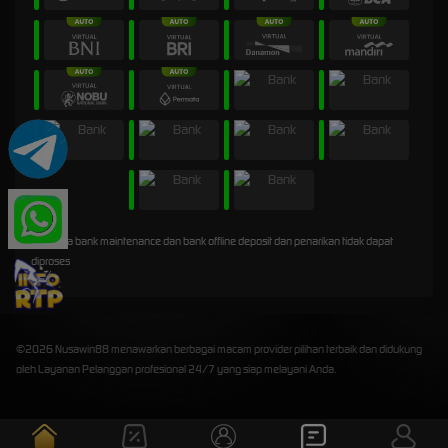
* Selama bank maintenance dan bank offline deposit dan penarikan tidak dapat
diproses
©2026 Nusawin88 menawarkan berbagai macam provider pilihan terbaik dan didukung
oleh Layanan Pelanggan profesional 24/7 yang siap melayani Anda.