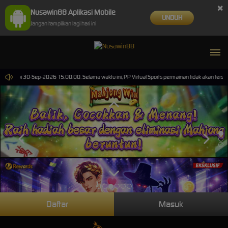
×
Nusawin88 Aplikasi Mobile
UNDUH
Jangan tampilkan lagi hari ini
0 sampai 30-Sep-2026 15.00.00. Selama waktu ini, PP Virtual Sports permainan tidak akan ters
Daftar
Masuk