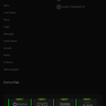
Slots
+6287766408270
Live Casino
Race
Togel
Olahraga
Crash Game
Arcade
Poker
E-Sports
Sabung Ayam
Komunitas